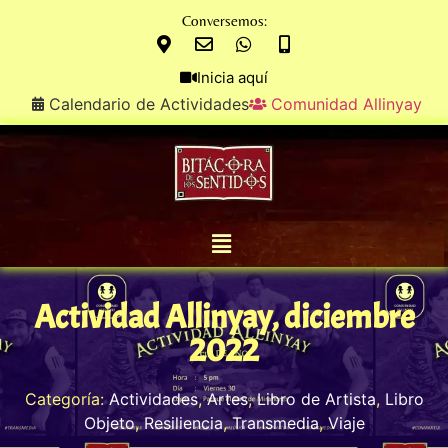
Conversemos:
Inicia aquí
Calendario de Actividades
Comunidad Allinyay
Actividad Allinyay, diciembre
2022
Categoría:
Actividades
,
Artes
,
Libro de Artista
,
Libro
Objeto
,
Resiliencia
,
Transmedia
,
Viaje