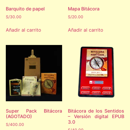
Barquito de papel
Mapa Bitácora
S/
30.00
S/
20.00
Añadir al carrito
Añadir al carrito
Super Pack Bitácora
Bitácora de los Sentidos
(AGOTADO)
– Versión digital EPUB
3.0
S/
400.00
S/
40.00