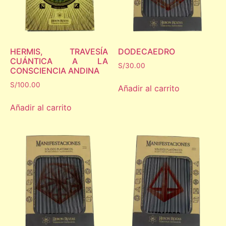
HERMIS, TRAVESÍA
DODECAEDRO
CUÁNTICA A LA
S/
30.00
CONSCIENCIA ANDINA
S/
100.00
Añadir al carrito
Añadir al carrito