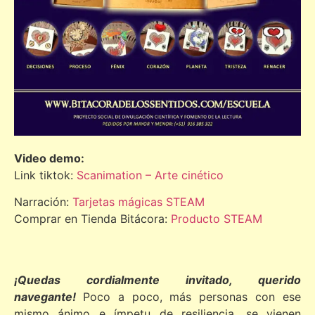
Video demo:
Link tiktok:
Scanimation – Arte cinético
Narración:
Tarjetas mágicas STEAM
Comprar en Tienda Bitácora:
Producto STEAM
¡Quedas cordialmente invitado, querido
navegante!
Poco a poco, más personas con ese
mismo ánimo e ímpetu de resiliencia, se vienen