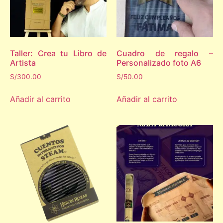
Taller: Crea tu Libro de
Cuadro de regalo –
Artista
Personalizado foto A6
S/
300.00
S/
50.00
Añadir al carrito
Añadir al carrito