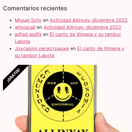
Comentarios recientes
Miguel Soto
en
Actividad Allinyay, diciembre 2022
whoiscall
en
Actividad Allinyay, diciembre 2022
adfad asdfa
en
El canto de Ximena y su tambor
Lakota
Joycasino регистрация
en
El canto de Ximena y
su tambor Lakota
¡GRATIS!